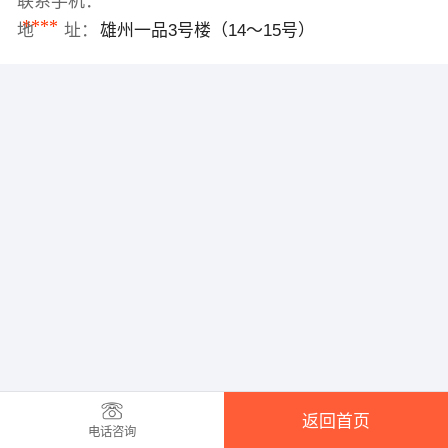
联系手机：
****
地 址：
雄州一品3号楼（14～15号）
返回首页
电话咨询