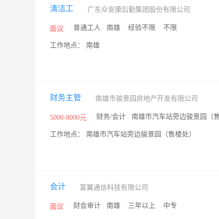
清洁工
广东众安康后勤集团股份有限公司
/
普通工人
/
南雄
/
经验不限
/
不限
/
面议
工作地点： 南雄
财务主管
南雄市骏景园房地产开发有限公司
/
财务/会计
/
南雄市汽车站旁边骏景园（
5000-8000元
工作地点： 南雄市汽车站旁边骏景园（售楼处）
会计
富翼通信科技有限公司
/
财会审计
/
南雄
/
三年以上
/
中专
/
面议