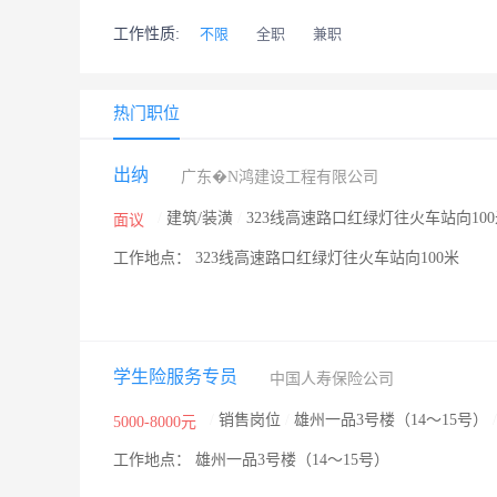
工作性质:
不限
全职
兼职
热门职位
出纳
广东�N鸿建设工程有限公司
/
建筑/装潢
/
323线高速路口红绿灯往火车站向10
面议
工作地点： 323线高速路口红绿灯往火车站向100米
学生险服务专员
中国人寿保险公司
/
销售岗位
/
雄州一品3号楼（14～15号）
5000-8000元
工作地点： 雄州一品3号楼（14～15号）