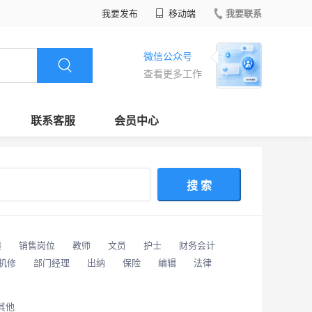
我要发布
移动端
我要联系
微信公众号
查看更多工作
联系客服
会员中心
搜 索
潢
销售岗位
教师
文员
护士
财务会计
/机修
部门经理
出纳
保险
编辑
法律
其他