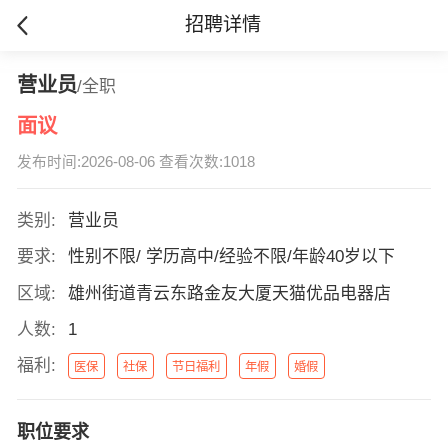
招聘详情
营业员
/全职
面议
发布时间:2026-08-06 查看次数:1018
类别:
营业员
要求:
性别不限/ 学历高中/经验不限/年龄40岁以下
区域:
雄州街道青云东路金友大厦天猫优品电器店
人数:
1
福利:
医保
社保
节日福利
年假
婚假
职位要求