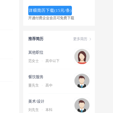
详细简历下载(15元/条)
开通付费企业会员可免费下载
推荐简历
更多简历
其他职位
范女士
·
高中以下
餐饮服务
董先生
·
高中
美术/设计
刘先生
·
本科