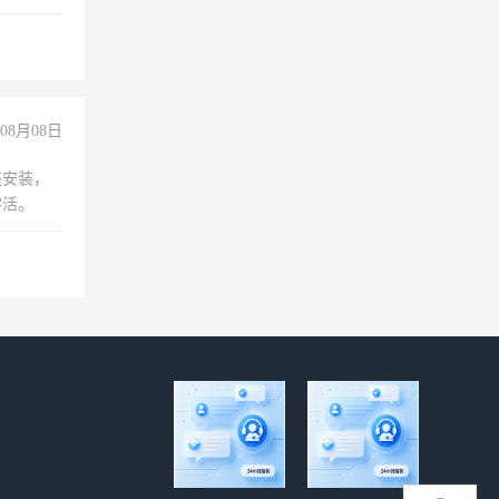
08月08日
座安装，
零活。