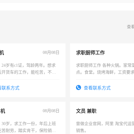
查
机
08月08日
求职厨师工作
24岁有c1证，驾龄两年。想求
求职厨师工作 各种火锅。家常
后开货车的工作，能吃苦，不怕
点。食堂。烧烤海鲜，工资要求6
上
看联系方式
查看联系方式
司机
08月08日
文员 兼职
，30岁，求工作一份，年后上班
曾做企业官网，阿里 淘宝代运
吃苦耐劳，踏实肯干，保险销售
销售。