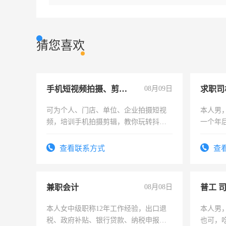
猜您喜欢
手机短视频拍摄、剪辑、抖音快手
08月09日
求职司
可为个人、门店、单位、企业拍摄短视
本人男，
频，培训手机拍摄剪辑，教你玩转抖音
一个年
可为个人、门店、单位、企业拍摄短视
加班。
频，培训手机拍摄剪辑，教你玩转抖
查看联系方式
查
音！你也可以成为拍摄达人！你也可以
成为拍摄达人！
兼职会计
08月08日
普工 
本人女中级职称12年工作经验，出口退
本人男
税、政府补贴、银行贷款、纳税申报、
也可，