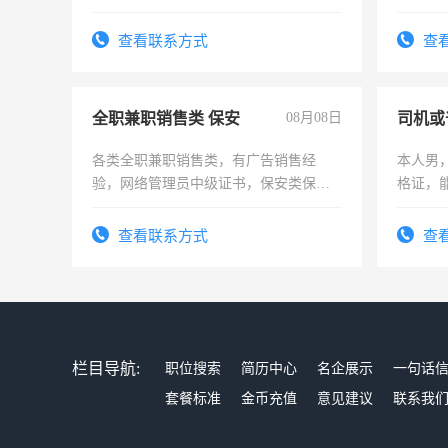
为各类公司策划，设建新账，理乱账业
勿扰
务，财务咨询等业务。欲求兼职会计工
查看联系方式
查
作
全职兼职销售类 保安
08月08日
司机或
各类全职兼职销售类，有广告销售经
本人男，
验，网络管理员中级证书，保安类保安
格证，
队长，形象岗或幼儿园保安，维修水电
实，需
有高低压电工证和十几年工作经验
查看联系方式
查
栏目导航:
职位搜索
简历中心
名企展示
一句话
套餐标准
金币充值
意见建议
联系我