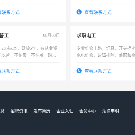
看联系方式
查看联系方式
普工
08月08日
求职电工
28.有c本，驾龄5年，有从业资
专业维修电路，灯具，开关插
能吃苦，不怕累，不怕脏，踏
水电维修，故障排除，兼职和
求稳定工作一份，保险不干
看联系方式
查看联系方式
信息
招聘资讯
发布简历
企业入驻
会员中心
法律申明
们